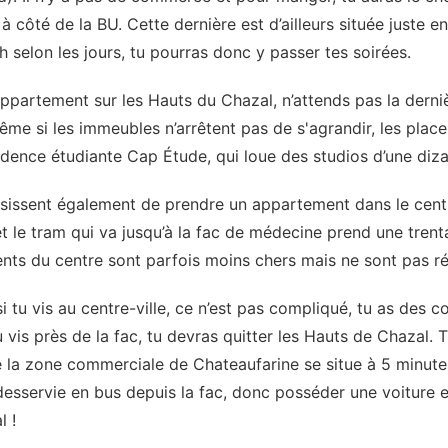
à côté de la BU. Cette dernière est d’ailleurs située juste en
 selon les jours, tu pourras donc y passer tes soirées.
ppartement sur les Hauts du Chazal, n’attends pas la derniè
même si les immeubles n’arrêtent pas de s'agrandir, les plac
sidence étudiante Cap Étude, qui loue des studios d’une diz
isissent également de prendre un appartement dans le cent
et le tram qui va jusqu’à la fac de médecine prend une tren
nts du centre sont parfois moins chers mais ne sont pas 
si tu vis au centre-ville, ce n’est pas compliqué, tu as des
u vis près de la fac, tu devras quitter les Hauts de Chazal. 
que la zone commerciale de Chateaufarine se situe à 5 minutes
sservie en bus depuis la fac, donc posséder une voiture es
l !