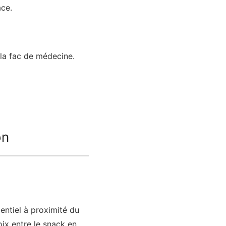
ace.
 la fac de médecine.
on
entiel à proximité du
ix entre le snack en