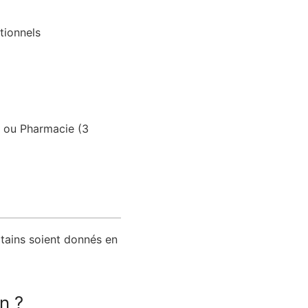
tionnels
né ou Pharmacie (3
rtains soient donnés en
n ?