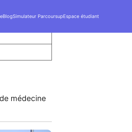
re
Blog
Simulateur Parcoursup
Espace étudiant
c de médecine