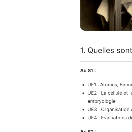
1. Quelles son
Au S1 :
UE1 : Atomes, Biom
UE2 : La cellule et l
embryologie
UE3 : Organisation 
UE4 : Evaluations d
Au S2 :