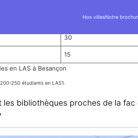
60
Nos villes
Notre brochu
45
30
15
les en LAS à Besançon
n 200-250 étudiants en LAS1.
t les bibliothèques proches de la fa
?