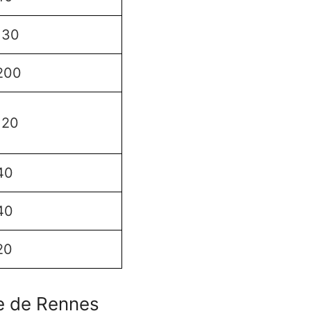
130
200
120
40
40
20
ne de Rennes