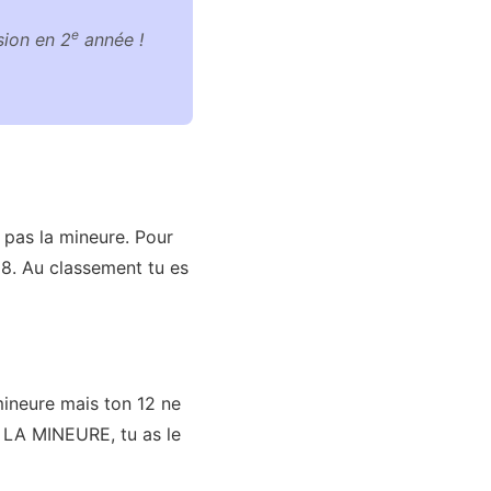
e
sion en 2
année !
 pas la mineure. Pour
18. Au classement tu es
mineure mais ton 12 ne
T LA MINEURE, tu as le