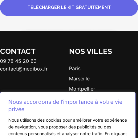
TÉLÉCHARGER LE KIT GRATUITEMENT
CONTACT
NOS VILLES
09 78 45 20 63
Paris
contact@medibox.fr
Marseille
Montpellier
Bordeaux
Nous accordons de l'importance à votre vie
Lille
privée
Medibox recrute ses prochains tuteurs
Nous utilisons des cookies pour améliorer votre expérience
de navigation, vous proposer des publicités ou des
Rejoindre l'équipe de Medibox
contenus personnalisés et analyser notre trafic. En cliquant