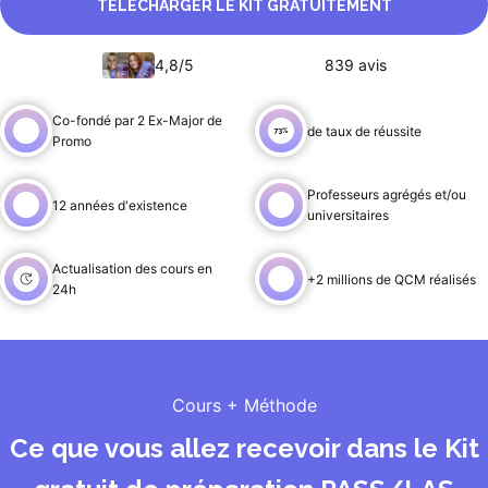
TÉLÉCHARGER LE KIT GRATUITEMENT
4,8/5
839 avis
Co-fondé par 2 Ex-Major de
de taux de réussite
Promo
Professeurs agrégés et/ou
12 années d'existence
universitaires
Actualisation des cours en
+2 millions de QCM réalisés
24h
Cours + Méthode
Ce que vous allez recevoir dans le Kit