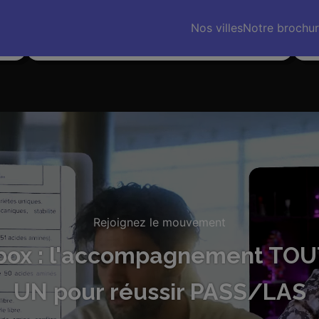
…]
Même avec une prépa physique, je
Les
s
recommanderais Medibox. J’ai fini 134e, sans vous
vou
Nos villes
Notre brochu
j’aurais été dans les 700-800.
pré
Rejoignez le mouvement
box : l'accompagnement TOU
UN pour réussir PASS/LAS