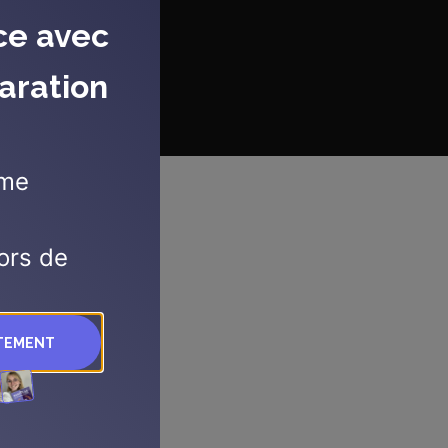
ce avec
aration
mme
ors de
ITEMENT