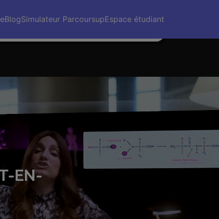
 prix des prépas sont exorbitants comparé à
s. Pour moi, c’est la même capacité qu’une
re
Blog
Simulateur Parcoursup
Espace étudiant
pa traditionnelle, voire plus.”
T-EN-