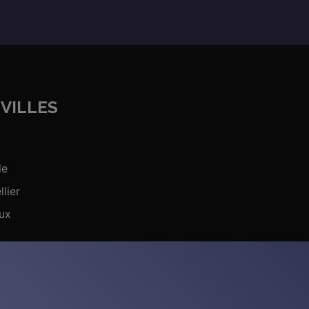
VILLES
le
lier
ux
ns tuteurs