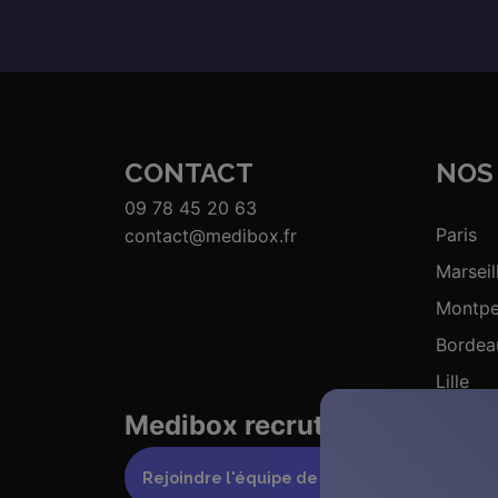
CONTACT
NOS 
09 78 45 20 63
Paris
contact@medibox.fr
Marseil
Montpel
Bordea
Lille
Medibox recrute ses prochai
Rejoindre l'équipe de Medibox