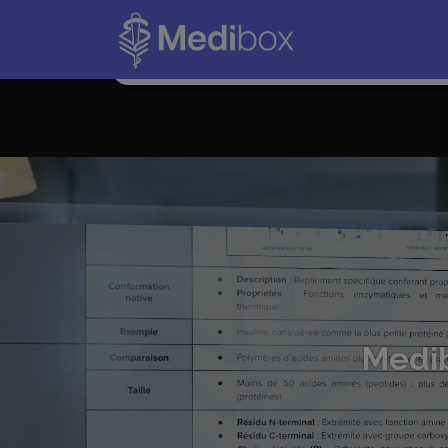
J’ai recommandé Medibox à toutes mes amies. [
C’est beaucoup moins cher que les autres prépa
traditionnelles et c’est beaucoup plus efficace.
Medi