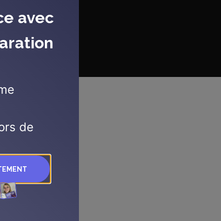
ce avec
aration
mme
ors de
ITEMENT