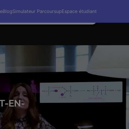
 prix des prépas sont exorbitants comparé à
s. Pour moi, c’est la même capacité qu’une
re
Blog
Simulateur Parcoursup
Espace étudiant
pa traditionnelle, voire plus.”
T-EN-