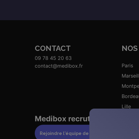
CONTACT
NOS 
09 78 45 20 63
Paris
contact@medibox.fr
Marseil
Montpel
Bordea
Lille
Medibox recrute ses prochai
Rejoindre l'équipe de Medibox