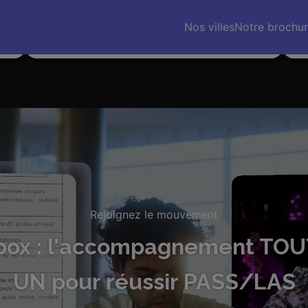
…]
Même avec une prépa physique, je
Les
s
recommanderais Medibox. J’ai fini 134e, sans vous
vou
Nos villes
Notre brochu
j’aurais été dans les 700-800.
pré
Rejoignez le mouvement
box : l'accompagnement TOU
UN pour réussir PASS/LAS