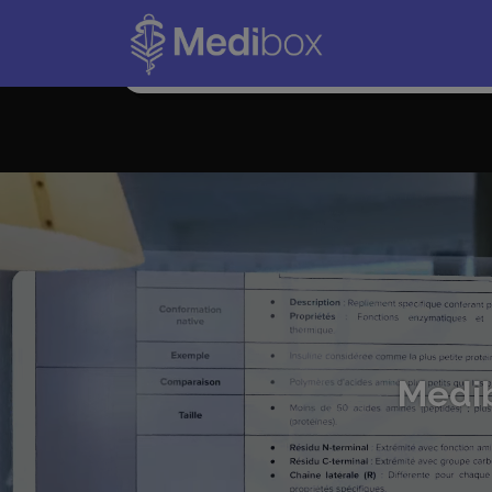
J’ai recommandé Medibox à toutes mes amies. [
C’est beaucoup moins cher que les autres prépa
traditionnelles et c’est beaucoup plus efficace.
Medi