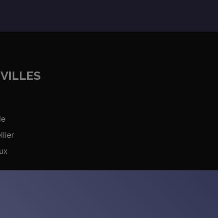
VILLES
le
lier
ux
ns tuteurs